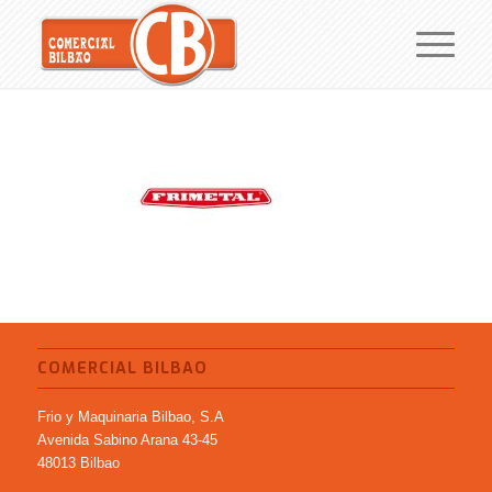
COMERCIAL BILBAO
Frio y Maquinaria Bilbao, S.A
Avenida Sabino Arana 43-45
48013 Bilbao