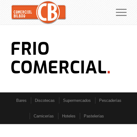
FRIO
COMERCIAL
.
Bares
Discotecas
Supermercados
Pescaderías
Carnicerías
Hoteles
Pastelerías